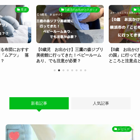
育児
0歳児のお出かけスポット
0歳児のお出か
おすす
【0歳児 お出かけ】三鷹の森ジブリ
【0歳 お出かけ】横浜市
」 落
美術館に行ってきた！ベビールーム
の国」に行ってきました！
あり、でも注意が必要？
ところと注意点とは？
新着記事
人気記事
レビュー