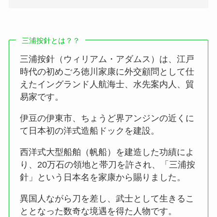
三浦按針とは？？
三浦按針（ウィリアム・アダムス）は、江戸
時代の初めごろ徳川家康に外交顧問として仕
えたイングランド人航海士、水先案内人、貿
易家です。
伊豆の伊東市、ちょうど界アンジンの近くに
て日本初の洋式造船ドックを建設。
西洋式大型船舶（帆船）を建造した功績によ
り、20万石の領地と帯刀を許され、「三浦按
針」という日本名を家康から賜りました。
異国人ながら刀を差し、武士として生きるこ
ととなった数奇な境遇を得た人物です。