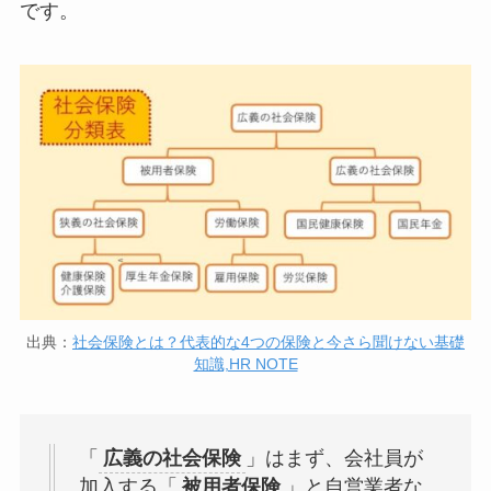
です。
出典：
社会保険とは？代表的な4つの保険と今さら聞けない基礎
知識,HR NOTE
「
広義の社会保険
」はまず、会社員が
加入する「
被用者保険
」と自営業者な